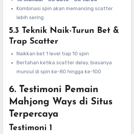
Kombinasi spin akan memancing scatter
lebih sering
5.3 Teknik Naik-Turun Bet &
Trap Scatter
Naikkan bet 1 level tiap 10 spin
Bertahan ketika scatter delay, biasanya
muncul di spin ke-80 hingga ke-100
6. Testimoni Pemain
Mahjong Ways di Situs
Terpercaya
Testimoni 1