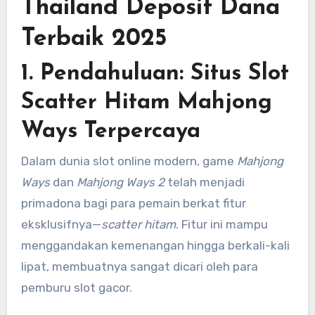
Thailand Deposit Dana
Terbaik 2025
1. Pendahuluan: Situs Slot
Scatter Hitam Mahjong
Ways Terpercaya
Dalam dunia slot online modern, game
Mahjong
Ways
dan
Mahjong Ways 2
telah menjadi
primadona bagi para pemain berkat fitur
eksklusifnya—
scatter hitam
. Fitur ini mampu
menggandakan kemenangan hingga berkali-kali
lipat, membuatnya sangat dicari oleh para
pemburu slot gacor.