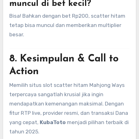
muncul di bet kecil?
Bisa! Bahkan dengan bet Rp200, scatter hitam
tetap bisa muncul dan memberikan multiplier
besar.
8. Kesimpulan & Call to
Action
Memilih situs slot scatter hitam Mahjong Ways
terpercaya sangatlah krusial jika ingin
mendapatkan kemenangan maksimal. Dengan
fitur RTP live, provider resmi, dan transaksi Dana
yang cepat,
KubaToto
menjadi pilihan terbaik di
tahun 2025.