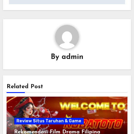
By
admin
Related Post
Review Situs Taruhan & Game
Rekomendasi Film Drama Filipina