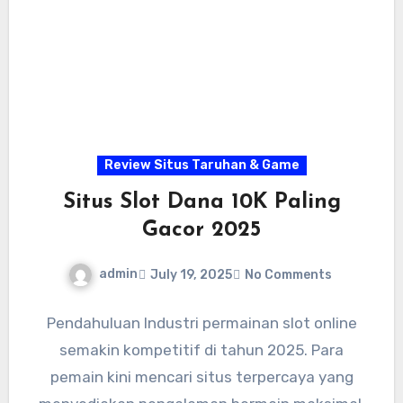
Review Situs Taruhan & Game
Situs Slot Dana 10K Paling
Gacor 2025
admin
July 19, 2025
No Comments
Pendahuluan Industri permainan slot online
semakin kompetitif di tahun 2025. Para
pemain kini mencari situs terpercaya yang