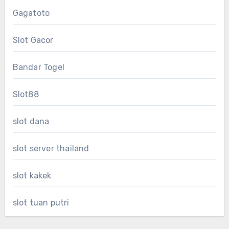
Gagatoto
Slot Gacor
Bandar Togel
Slot88
slot dana
slot server thailand
slot kakek
slot tuan putri