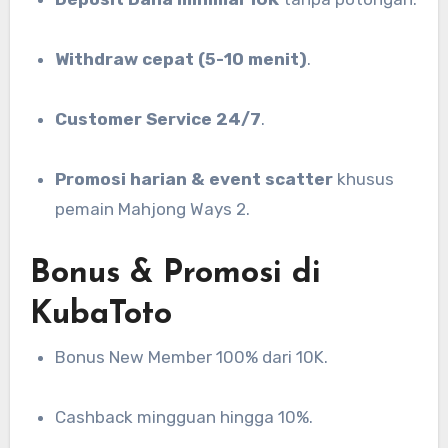
Withdraw cepat (5-10 menit)
.
Customer Service 24/7
.
Promosi harian & event scatter
khusus
pemain Mahjong Ways 2.
Bonus & Promosi di
KubaToto
Bonus New Member 100% dari 10K.
Cashback mingguan hingga 10%.