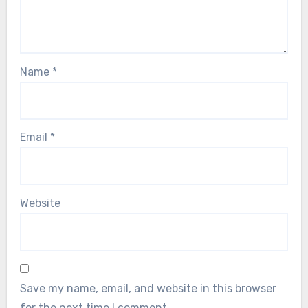
Name
*
Email
*
Website
Save my name, email, and website in this browser
for the next time I comment.