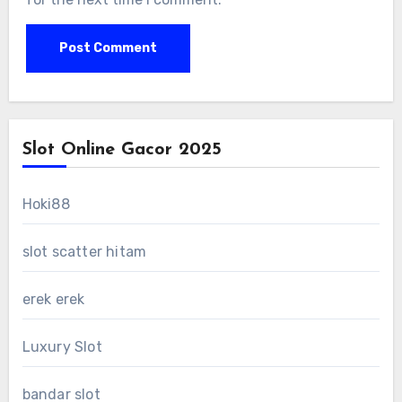
Slot Online Gacor 2025
Hoki88
slot scatter hitam
erek erek
Luxury Slot
bandar slot