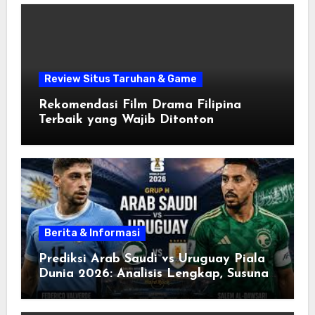
Review Situs Taruhan & Game
Rekomendasi Film Drama Filipina
Terbaik yang Wajib Ditonton
Berita & Informasi
Prediksi Arab Saudi vs Uruguay Piala
Dunia 2026: Analisis Lengkap, Susunan
Pemain, Head to Head, dan Prediksi
Skor Terbaru