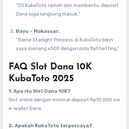
“CS KubaToto ramah dan membantu, deposit
Dana juga langsung masuk.”
Bayu – Makassar:
“Game Starlight Princess di KubaToto bikin
saya menang x500 dengan pola flat betting.”
FAQ Slot Dana 10K
KubaToto 2025
1. Apa itu Slot Dana 10K?
Slot online dengan minimal deposit Rp10.000 via
e-wallet Dana.
2. Apakah KubaToto terpercaya?