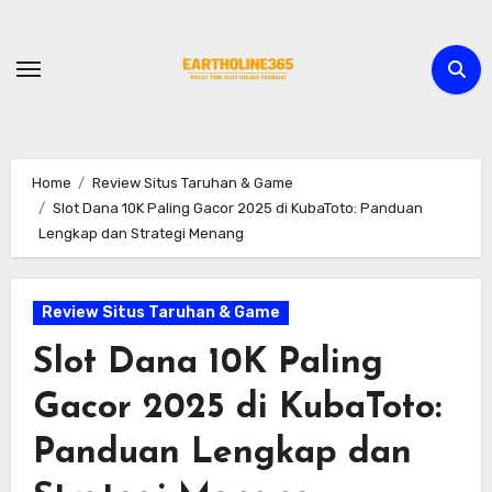
Skip
to
content
Home
Review Situs Taruhan & Game
Slot Dana 10K Paling Gacor 2025 di KubaToto: Panduan
Lengkap dan Strategi Menang
Review Situs Taruhan & Game
Slot Dana 10K Paling
Gacor 2025 di KubaToto:
Panduan Lengkap dan