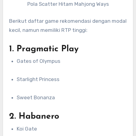
Pola Scatter Hitam Mahjong Ways
Berikut daftar game rekomendasi dengan modal
kecil, namun memiliki RTP tinggi:
1. Pragmatic Play
Gates of Olympus
Starlight Princess
Sweet Bonanza
2. Habanero
Koi Gate