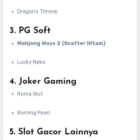
Dragon’s Throne
3. PG Soft
Mahjong Ways 2 (Scatter Hitam)
Lucky Neko
4. Joker Gaming
Roma Slot
Burning Pearl
5. Slot Gacor Lainnya