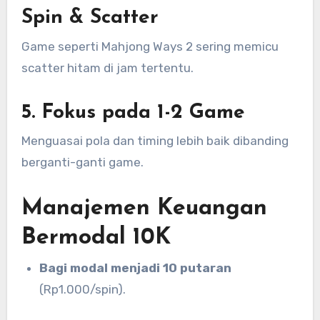
Spin & Scatter
Game seperti Mahjong Ways 2 sering memicu
scatter hitam di jam tertentu.
5. Fokus pada 1-2 Game
Menguasai pola dan timing lebih baik dibanding
berganti-ganti game.
Manajemen Keuangan
Bermodal 10K
Bagi modal menjadi 10 putaran
(Rp1.000/spin).