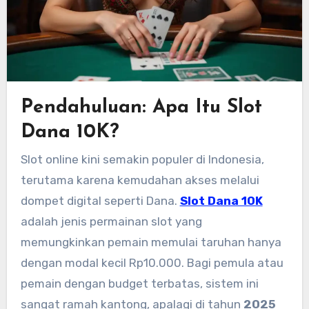
Pendahuluan: Apa Itu Slot
Dana 10K?
Slot online kini semakin populer di Indonesia,
terutama karena kemudahan akses melalui
dompet digital seperti Dana.
Slot Dana 10K
adalah jenis permainan slot yang
memungkinkan pemain memulai taruhan hanya
dengan modal kecil Rp10.000. Bagi pemula atau
pemain dengan budget terbatas, sistem ini
sangat ramah kantong, apalagi di tahun
2025