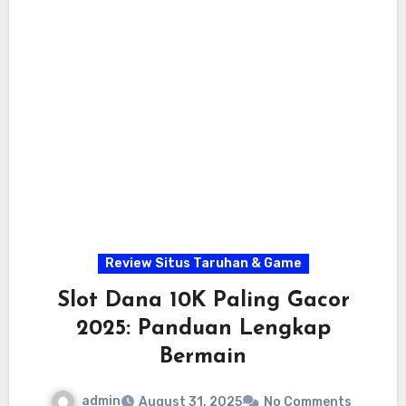
Review Situs Taruhan & Game
Slot Dana 10K Paling Gacor
2025: Panduan Lengkap
Bermain
admin
August 31, 2025
No Comments