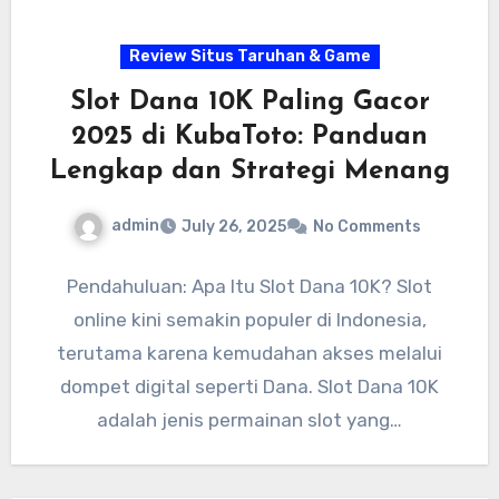
Review Situs Taruhan & Game
Slot Dana 10K Paling Gacor
2025 di KubaToto: Panduan
Lengkap dan Strategi Menang
admin
July 26, 2025
No Comments
Pendahuluan: Apa Itu Slot Dana 10K? Slot
online kini semakin populer di Indonesia,
terutama karena kemudahan akses melalui
dompet digital seperti Dana. Slot Dana 10K
adalah jenis permainan slot yang…