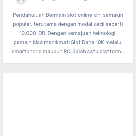
Pendahuluan Bermain slot online kini semakin
populer, terutama dengan modal kecil seperti
10.000 IDR. Dengan kemajuan teknologi,
pemain bisa menikmati Slot Dana 10K melalui
smartphone maupun PC. Salah satu platform…