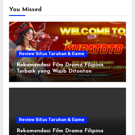
You Missed
Review Situs Taruhan & Game
Rekomendasi Film Drama Filipina
Terbaik yang Wajib Ditonton
Review Situs Taruhan & Game
Rekomendasi Film Drama Filipina