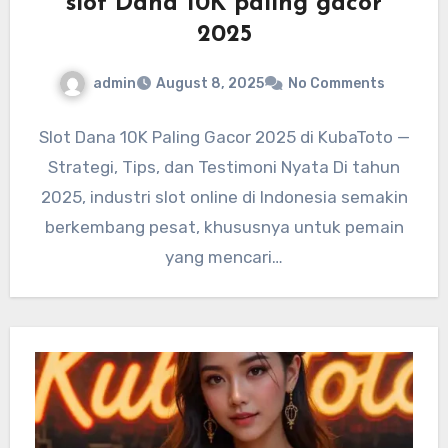
slot Dana 10K paling gacor
2025
admin
August 8, 2025
No Comments
Slot Dana 10K Paling Gacor 2025 di KubaToto —
Strategi, Tips, dan Testimoni Nyata Di tahun
2025, industri slot online di Indonesia semakin
berkembang pesat, khususnya untuk pemain
yang mencari…