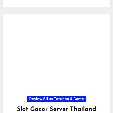
Review Situs Taruhan & Game
Slot Gacor Server Thailand