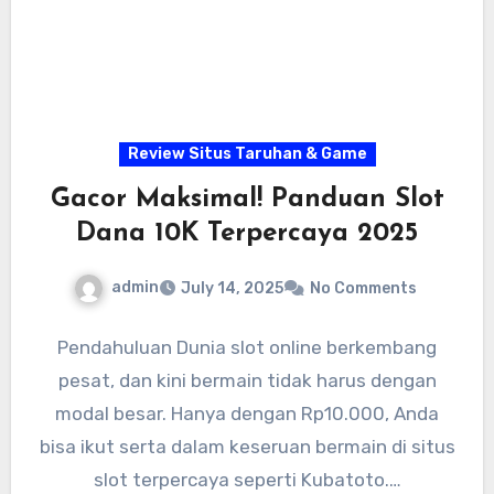
Review Situs Taruhan & Game
Gacor Maksimal! Panduan Slot
Dana 10K Terpercaya 2025
admin
July 14, 2025
No Comments
Pendahuluan Dunia slot online berkembang
pesat, dan kini bermain tidak harus dengan
modal besar. Hanya dengan Rp10.000, Anda
bisa ikut serta dalam keseruan bermain di situs
slot terpercaya seperti Kubatoto.…