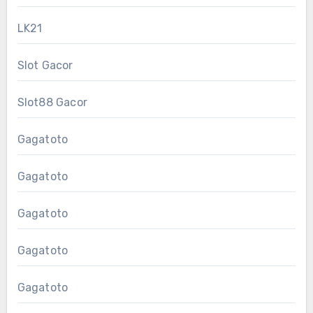
LK21
Slot Gacor
Slot88 Gacor
Gagatoto
Gagatoto
Gagatoto
Gagatoto
Gagatoto