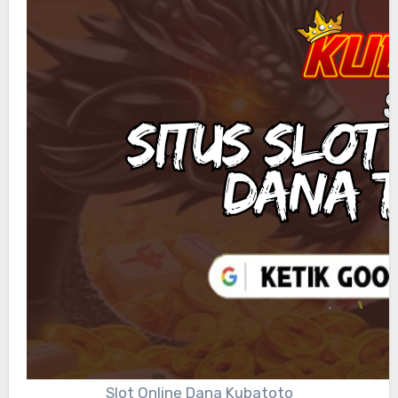
Slot Online Dana Kubatoto