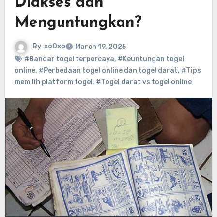
Diakses dan
Menguntungkan?
By
xo0xo
March 19, 2025
#Bandar togel terpercaya
,
#Keuntungan togel
online
,
#Perbedaan togel online dan togel darat
,
#Tips
memilih platform togel
,
#Togel darat vs togel online