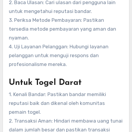
2. Baca Ulasan: Cari ulasan dari pengguna lain
untuk mengetahui reputasi bandar.
3. Periksa Metode Pembayaran: Pastikan
tersedia metode pembayaran yang aman dan
nyaman.
4. Uji Layanan Pelanggan: Hubungi layanan
pelanggan untuk menguji respons dan
profesionalisme mereka.
Untuk Togel Darat
1. Kenali Bandar: Pastikan bandar memiliki
reputasi baik dan dikenal oleh komunitas
pemain togel.
2. Transaksi Aman: Hindari membawa uang tunai
dalam jumlah besar dan pastikan transaksi