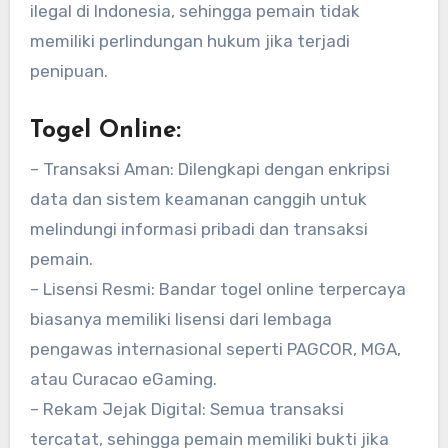
ilegal di Indonesia, sehingga pemain tidak
memiliki perlindungan hukum jika terjadi
penipuan.
Togel Online:
– Transaksi Aman: Dilengkapi dengan enkripsi
data dan sistem keamanan canggih untuk
melindungi informasi pribadi dan transaksi
pemain.
– Lisensi Resmi: Bandar togel online terpercaya
biasanya memiliki lisensi dari lembaga
pengawas internasional seperti PAGCOR, MGA,
atau Curacao eGaming.
– Rekam Jejak Digital: Semua transaksi
tercatat, sehingga pemain memiliki bukti jika