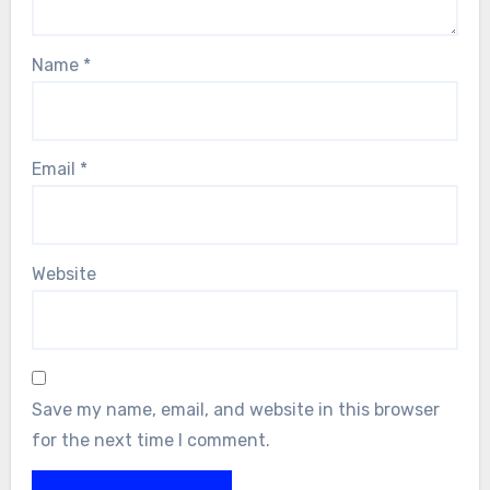
Name
*
Email
*
Website
Save my name, email, and website in this browser
for the next time I comment.