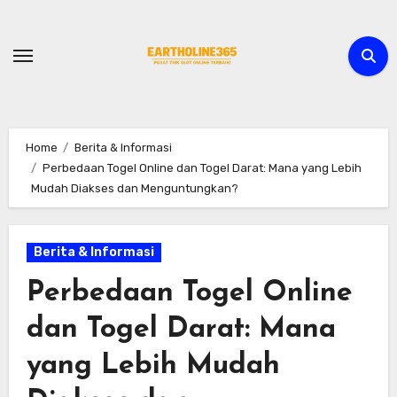
Skip
to
content
Home
Berita & Informasi
Perbedaan Togel Online dan Togel Darat: Mana yang Lebih
Mudah Diakses dan Menguntungkan?
Berita & Informasi
Perbedaan Togel Online
dan Togel Darat: Mana
yang Lebih Mudah