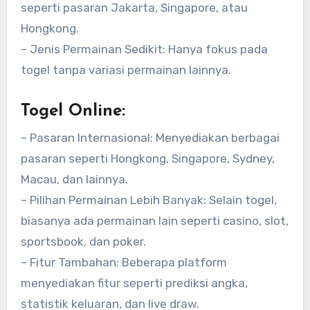
seperti pasaran Jakarta, Singapore, atau
Hongkong.
– Jenis Permainan Sedikit: Hanya fokus pada
togel tanpa variasi permainan lainnya.
Togel Online:
– Pasaran Internasional: Menyediakan berbagai
pasaran seperti Hongkong, Singapore, Sydney,
Macau, dan lainnya.
– Pilihan Permainan Lebih Banyak: Selain togel,
biasanya ada permainan lain seperti casino, slot,
sportsbook, dan poker.
– Fitur Tambahan: Beberapa platform
menyediakan fitur seperti prediksi angka,
statistik keluaran, dan live draw.