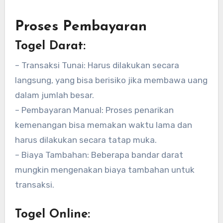
Proses Pembayaran
Togel Darat:
– Transaksi Tunai: Harus dilakukan secara
langsung, yang bisa berisiko jika membawa uang
dalam jumlah besar.
– Pembayaran Manual: Proses penarikan
kemenangan bisa memakan waktu lama dan
harus dilakukan secara tatap muka.
– Biaya Tambahan: Beberapa bandar darat
mungkin mengenakan biaya tambahan untuk
transaksi.
Togel Online: