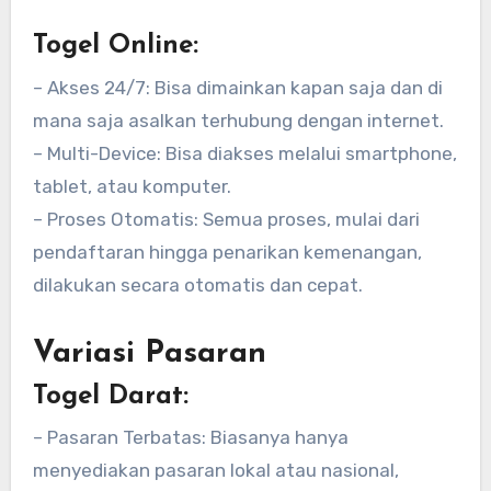
Togel Online:
– Akses 24/7: Bisa dimainkan kapan saja dan di
mana saja asalkan terhubung dengan internet.
– Multi-Device: Bisa diakses melalui smartphone,
tablet, atau komputer.
– Proses Otomatis: Semua proses, mulai dari
pendaftaran hingga penarikan kemenangan,
dilakukan secara otomatis dan cepat.
Variasi Pasaran
Togel Darat:
– Pasaran Terbatas: Biasanya hanya
menyediakan pasaran lokal atau nasional,