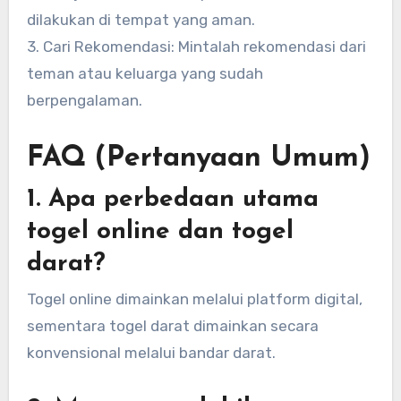
dilakukan di tempat yang aman.
3. Cari Rekomendasi: Mintalah rekomendasi dari
teman atau keluarga yang sudah
berpengalaman.
FAQ (Pertanyaan Umum)
1. Apa perbedaan utama
togel online dan togel
darat?
Togel online dimainkan melalui platform digital,
sementara togel darat dimainkan secara
konvensional melalui bandar darat.