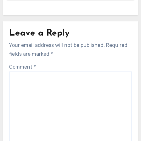
Leave a Reply
Your email address will not be published.
Required
fields are marked
*
Comment
*