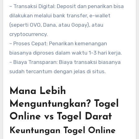
– Transaksi Digital: Deposit dan penarikan bisa
dilakukan melalui bank transfer, e-wallet
(seperti OVO, Dana, atau Gopay), atau
cryptocurrency.
– Proses Cepat: Penarikan kemenangan
biasanya diproses dalam waktu 1-3 hari kerja.
– Biaya Transparan: Biaya transaksi biasanya
sudah tercantum dengan jelas di situs.
Mana Lebih
Menguntungkan? Togel
Online vs Togel Darat
Keuntungan Togel Online