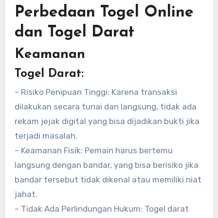
Perbedaan Togel Online
dan Togel Darat
Keamanan
Togel Darat:
– Risiko Penipuan Tinggi: Karena transaksi
dilakukan secara tunai dan langsung, tidak ada
rekam jejak digital yang bisa dijadikan bukti jika
terjadi masalah.
– Keamanan Fisik: Pemain harus bertemu
langsung dengan bandar, yang bisa berisiko jika
bandar tersebut tidak dikenal atau memiliki niat
jahat.
– Tidak Ada Perlindungan Hukum: Togel darat