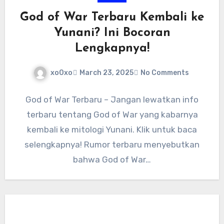
God of War Terbaru Kembali ke
Yunani? Ini Bocoran
Lengkapnya!
xo0xo
March 23, 2025
No Comments
God of War Terbaru – Jangan lewatkan info
terbaru tentang God of War yang kabarnya
kembali ke mitologi Yunani. Klik untuk baca
selengkapnya! Rumor terbaru menyebutkan
bahwa God of War…