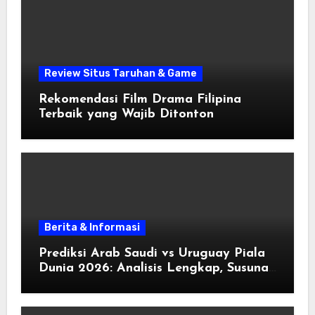
Review Situs Taruhan & Game
Rekomendasi Film Drama Filipina
Terbaik yang Wajib Ditonton
Berita & Informasi
Prediksi Arab Saudi vs Uruguay Piala
Dunia 2026: Analisis Lengkap, Susunan
Pemain, Head to Head, dan Prediksi
Skor Terbaru