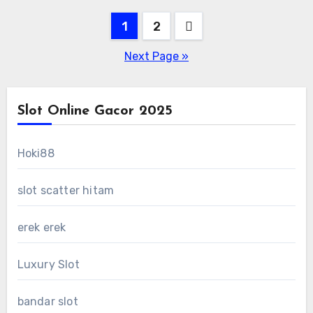
Posts
1
2
pagination
Next Page »
Slot Online Gacor 2025
Hoki88
slot scatter hitam
erek erek
Luxury Slot
bandar slot