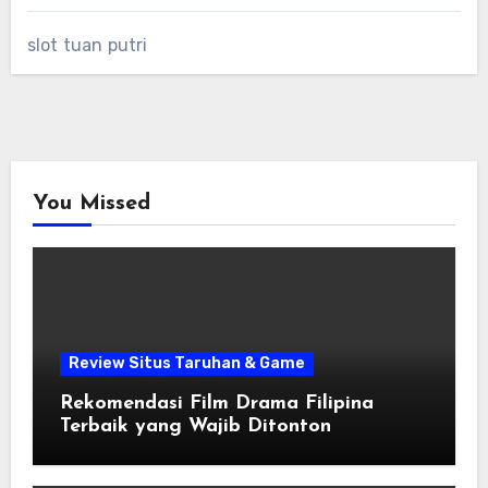
slot tuan putri
You Missed
Review Situs Taruhan & Game
Rekomendasi Film Drama Filipina
Terbaik yang Wajib Ditonton