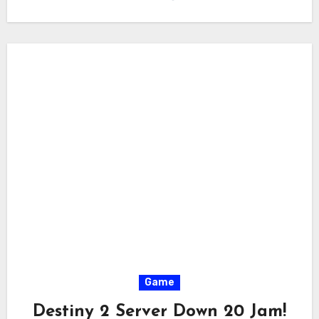
Game
Destiny 2 Server Down 20 Jam!