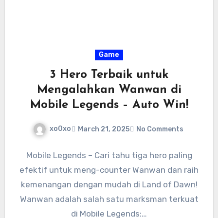
Game
3 Hero Terbaik untuk
Mengalahkan Wanwan di
Mobile Legends – Auto Win!
xo0xo
March 21, 2025
No Comments
Mobile Legends – Cari tahu tiga hero paling
efektif untuk meng-counter Wanwan dan raih
kemenangan dengan mudah di Land of Dawn!
Wanwan adalah salah satu marksman terkuat
di Mobile Legends:…