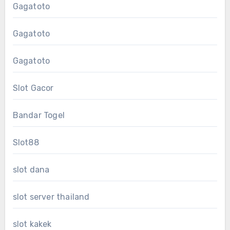
Gagatoto
Gagatoto
Gagatoto
Slot Gacor
Bandar Togel
Slot88
slot dana
slot server thailand
slot kakek