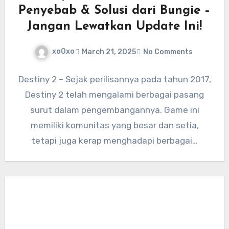
Penyebab & Solusi dari Bungie –
Jangan Lewatkan Update Ini!
xo0xo
March 21, 2025
No Comments
Destiny 2 – Sejak perilisannya pada tahun 2017,
Destiny 2 telah mengalami berbagai pasang
surut dalam pengembangannya. Game ini
memiliki komunitas yang besar dan setia,
tetapi juga kerap menghadapi berbagai…