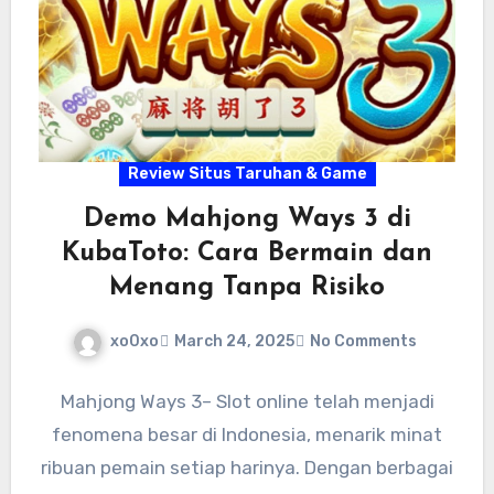
Review Situs Taruhan & Game
Demo Mahjong Ways 3 di
KubaToto: Cara Bermain dan
Menang Tanpa Risiko
xo0xo
March 24, 2025
No Comments
Mahjong Ways 3– Slot online telah menjadi
fenomena besar di Indonesia, menarik minat
ribuan pemain setiap harinya. Dengan berbagai