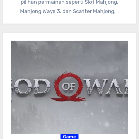
pilihan permainan seperti Slot Mahjong,
Mahjong Ways 3, dan Scatter Mahjong,…
Game