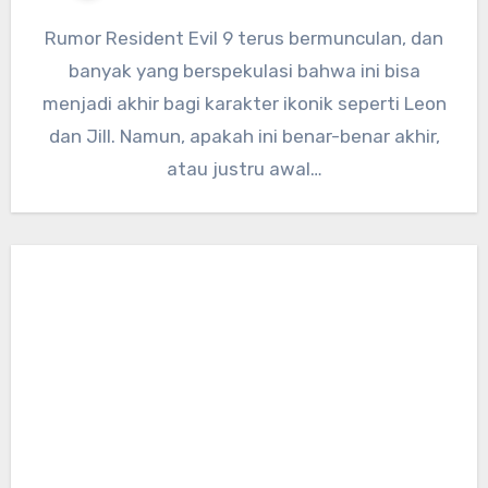
Rumor Resident Evil 9 terus bermunculan, dan
banyak yang berspekulasi bahwa ini bisa
menjadi akhir bagi karakter ikonik seperti Leon
dan Jill. Namun, apakah ini benar-benar akhir,
atau justru awal…