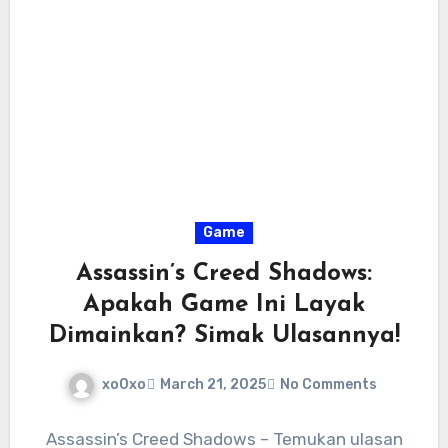
Game
Assassin’s Creed Shadows:
Apakah Game Ini Layak
Dimainkan? Simak Ulasannya!
xo0xo
March 21, 2025
No Comments
Assassin’s Creed Shadows – Temukan ulasan