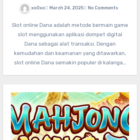
xo0xo
March 24, 2025
No Comments
Slot online Dana adalah metode bermain game
slot menggunakan aplikasi dompet digital
Dana sebagai alat transaksi. Dengan
kemudahan dan keamanan yang ditawarkan,
slot online Dana semakin populer di kalangan
pemain…