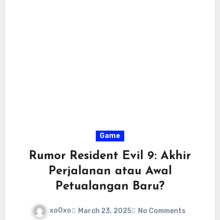
Game
Rumor Resident Evil 9: Akhir
Perjalanan atau Awal
Petualangan Baru?
xo0xo
March 23, 2025
No Comments