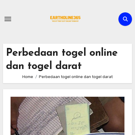
Skip
to
content
Perbedaan togel online
dan togel darat
Home
Perbedaan togel online dan togel darat