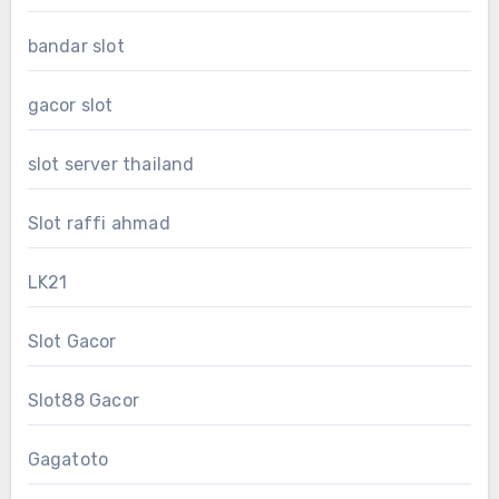
bandar slot
gacor slot
slot server thailand
Slot raffi ahmad
LK21
Slot Gacor
Slot88 Gacor
Gagatoto