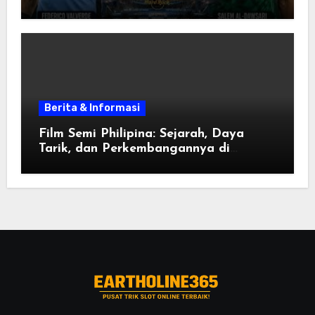
Pemain, Head to Head, dan Prediksi
Skor Terbaru
Berita & Informasi
Film Semi Philipina: Sejarah, Daya
Tarik, dan Perkembangannya di
Industri Perfilman Asia Tenggara