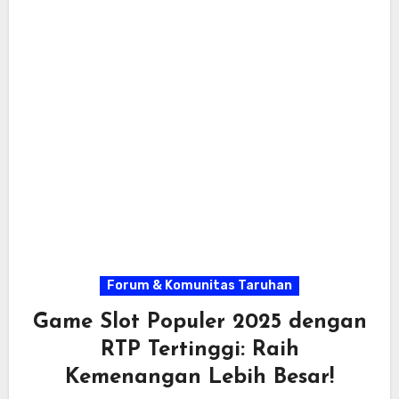
Forum & Komunitas Taruhan
Game Slot Populer 2025 dengan
RTP Tertinggi: Raih
Kemenangan Lebih Besar!