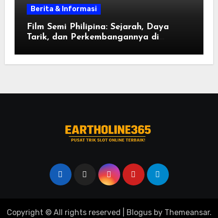
Berita & Informasi
Film Semi Philipina: Sejarah, Daya
Tarik, dan Perkembangannya di
Industri Perfilman Asia Tenggara
Copyright © All rights reserved
|
Blogus
by
Themeansar
.