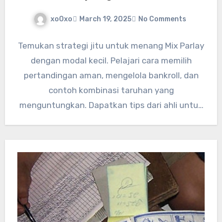
xo0xo
March 19, 2025
No Comments
Temukan strategi jitu untuk menang Mix Parlay
dengan modal kecil. Pelajari cara memilih
pertandingan aman, mengelola bankroll, dan
contoh kombinasi taruhan yang
menguntungkan. Dapatkan tips dari ahli untuk
meningkatkan peluang…