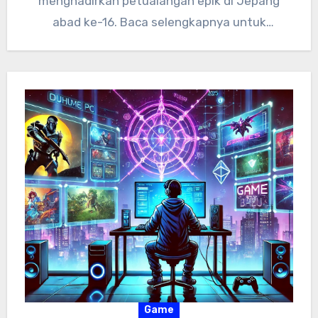
menghadirkan petualangan epik di Jepang
abad ke-16. Baca selengkapnya untuk
mengetahui kelebihan, kekurangan,…
Game