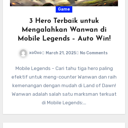
Game
3 Hero Terbaik untuk
Mengalahkan Wanwan di
Mobile Legends – Auto Win!
xo0xo
March 21, 2025
No Comments
Mobile Legends – Cari tahu tiga hero paling
efektif untuk meng-counter Wanwan dan raih
kemenangan dengan mudah di Land of Dawn!
Wanwan adalah salah satu marksman terkuat
di Mobile Legends:…