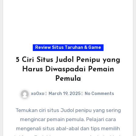
Review Situs Taruhan & Game
5 Ciri Situs Judol Penipu yang
Harus Diwaspadai Pemain
Pemula
xo0xo
March 19, 2025
No Comments
Temukan ciri situs Judol penipu yang sering
mengincar pemain pemula. Pelajari cara
mengenali situs abal-abal dan tips memilih