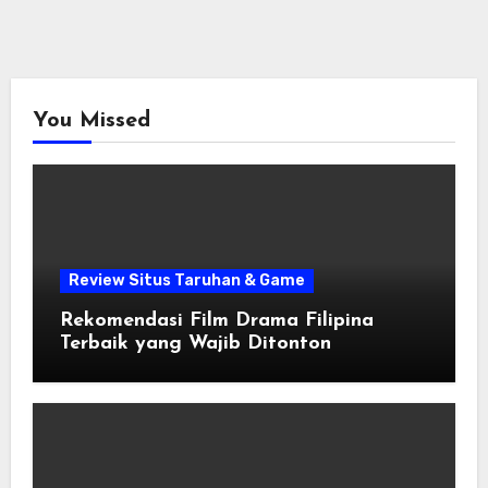
You Missed
Review Situs Taruhan & Game
Rekomendasi Film Drama Filipina
Terbaik yang Wajib Ditonton