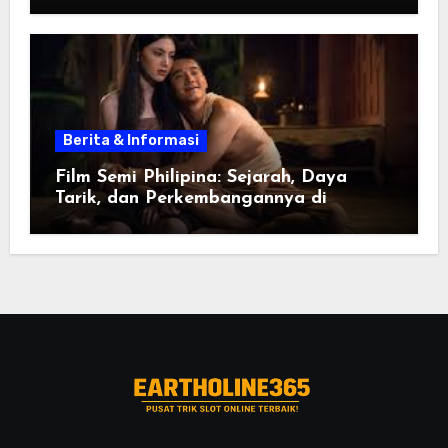
Skor Terbaru
Berita & Informasi
Film Semi Philipina: Sejarah, Daya
Tarik, dan Perkembangannya di
Industri Perfilman Asia Tenggara