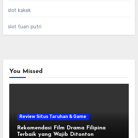
slot kakek
slot tuan putri
You Missed
Review Situs Taruhan & Game
Rekomendasi Film Drama Filipina
Terbaik yang Wajib Ditonton