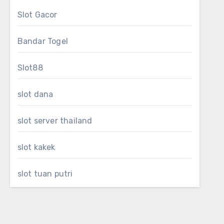
Slot Gacor
Bandar Togel
Slot88
slot dana
slot server thailand
slot kakek
slot tuan putri