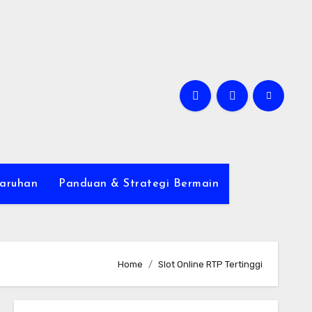
Taruhan
Panduan & Strategi Bermain
Home
Slot Online RTP Tertinggi