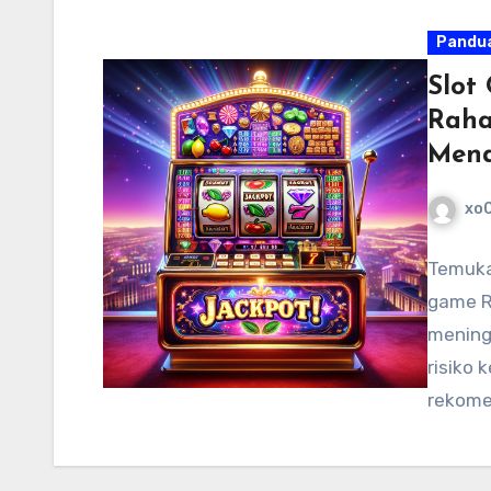
Pandua
Slot
Raha
Men
xo
Temuka
game RT
mening
risiko 
rekome