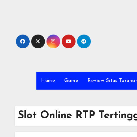
Skip
to
content
Home
Game
Review Situs Taruh
Slot Online RTP Terting