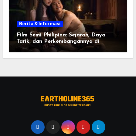
Berita & Informasi
Film Semi Philipina: Sejarah, Daya
Tarik, dan Perkembangannya di
Industri Perfilman Asia Tenggara