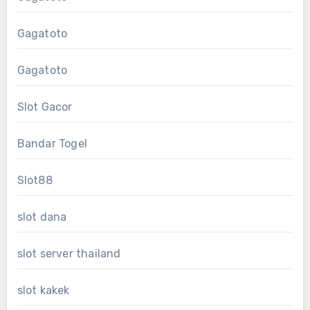
Gagatoto
Gagatoto
Slot Gacor
Bandar Togel
Slot88
slot dana
slot server thailand
slot kakek