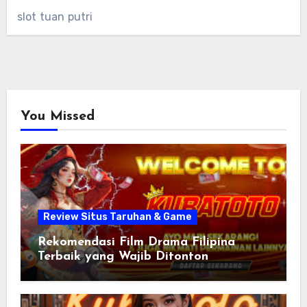
slot tuan putri
You Missed
Review Situs Taruhan & Game
Rekomendasi Film Drama Filipina
Terbaik yang Wajib Ditonton