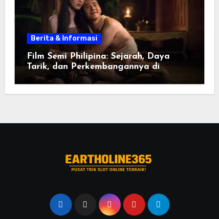
Berita & Informasi
Film Semi Philipina: Sejarah, Daya
Tarik, dan Perkembangannya di
Industri Perfilman Asia Tenggara