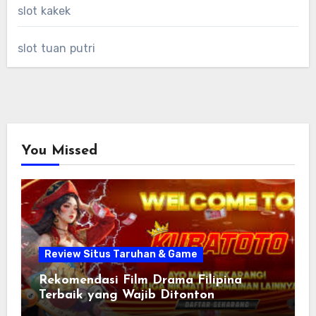
slot kakek
slot tuan putri
You Missed
Review Situs Taruhan & Game
Rekomendasi Film Drama Filipina
Terbaik yang Wajib Ditonton