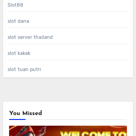
Slot88
slot dana
slot server thailand
slot kakek
slot tuan putri
You Missed