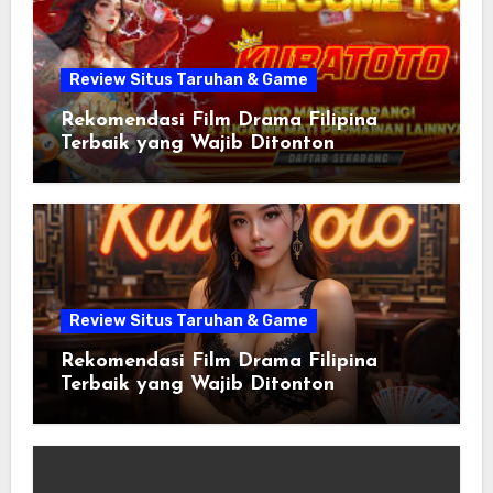
Review Situs Taruhan & Game
Rekomendasi Film Drama Filipina
Terbaik yang Wajib Ditonton
Review Situs Taruhan & Game
Rekomendasi Film Drama Filipina
Terbaik yang Wajib Ditonton