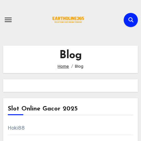
Skip
to
content
Blog
Home
Blog
Slot Online Gacor 2025
Hoki88